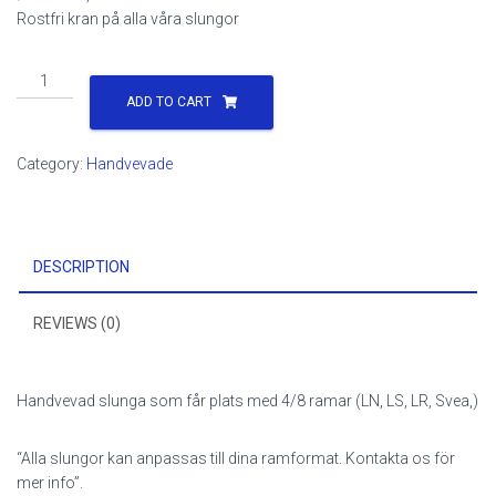
Rostfri kran på alla våra slungor
Handvevad
slunga
ADD TO CART
4R
quantity
Category:
Handvevade
DESCRIPTION
REVIEWS (0)
Handvevad slunga som får plats med 4/8 ramar (LN, LS, LR, Svea,)
“Alla slungor kan anpassas till dina ramformat. Kontakta os för
mer info”.