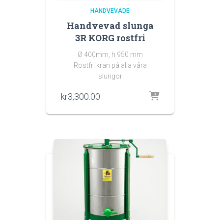
HANDVEVADE
Handvevad slunga
3R KORG rostfri
Ø 400mm, h 950 mm
Rostfri kran på alla våra
slungor
kr
3,300.00