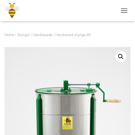
TOGGL
Home
/
Slungor
/
Handvevade
/ Handvevad slunga 4R