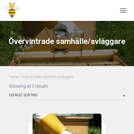
TOGGL
Övervintrade samhälle/avläggare
Home
/ Övervintrade samhälle/avläggare
Showing all 2 results