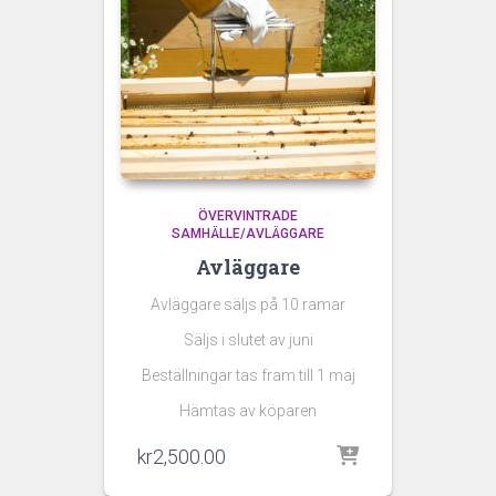
ÖVERVINTRADE
SAMHÄLLE/AVLÄGGARE
Avläggare
Avläggare säljs på 10 ramar
Säljs i slutet av juni
Beställningar tas fram till 1 maj
Hämtas av köparen
kr
2,500.00