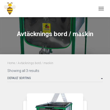
TOGGL
Avtäcknings bord / maskin
Home
/ Avtäcknings bord / maskin
Showing all 3 results