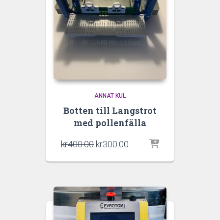
ANNAT KUL
Botten till Langstrot
med pollenfälla
Original
Current
kr
400.00
kr
300.00
price
price
was:
is:
kr400.00.
kr300.00.